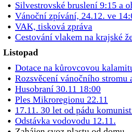
Silvestrovské bruslení 9:15 a o
Vánoční zpívání, 24.12. ve 14
VAK, tisková zpráva
Cestování vlakem na krajské že
Listopad
Dotace na kůrovcovou kalamit
Rozsvěcení vánočního stromu a
Husobraní 30.11 18:00
Ples Mikroregionu 22.11
17.11. 30 let od pádu komunis
Odstávka vodovodu 12.11.
Zahájen svoz plastu od domu