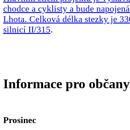
chodce a cyklisty a bude napojená 
Lhota. Celková délka stezky je 33
silnicí II/315
.
Informace pro občany
Prosinec