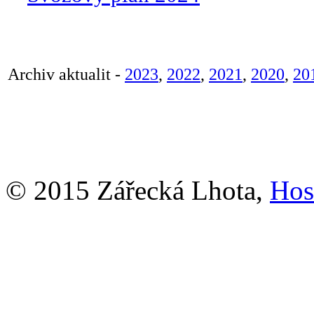
Archiv aktualit -
2023
,
202
2
,
2021
,
202
0
,
20
© 2015 Zářecká Lhota,
Hos