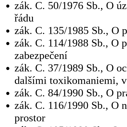
zák.
C.
50/1976 Sb., O ú
řádu
zák.
C.
135/1985 Sb., O p
zák.
C.
114/1988 Sb., O 
zabezpečení
zák.
C.
37/1989 Sb., O o
dalšími toxikomaniemi, v
zák.
C.
84/1990 Sb., O p
zák.
C.
116/1990 Sb., O 
prostor