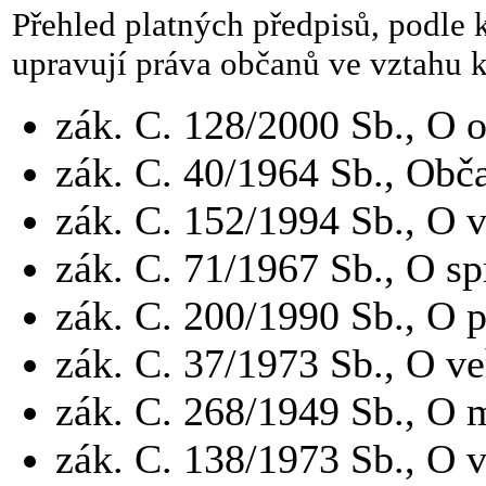
Přehled platných předpisů, podle k
upravují práva občanů ve vztahu k
zák.
C.
128/2000 Sb., O o
zák.
C.
40/1964 Sb., Obč
zák.
C.
152/1994 Sb., O v
zák.
C.
71/1967 Sb., O sp
zák.
C.
200/1990 Sb., O p
zák.
C.
37/1973 Sb., O ve
zák.
C.
268/1949 Sb., O 
zák.
C.
138/1973 Sb., O 