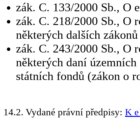
zák.
C.
133/2000 Sb., O e
zák.
C.
218/2000 Sb., O 
některých dalších zákonů
zák.
C.
243/2000 Sb., O 
některých daní územních
státních fondů (zákon o 
14.2.
Vydané právní předpisy:
K
e