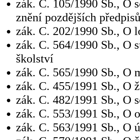
zák.
C.
105/1990 Sb., O 
znění pozdějších předpis
zák.
C.
202/1990 Sb., O l
zák.
C.
564/1990 Sb., O s
školství
zák.
C.
565/1990 Sb., O m
zák.
C.
455/1991 Sb., O 
zák.
C.
482/1991 Sb., O s
zák.
C.
553/1991 Sb., O o
zák.
C.
563/1991 Sb., O ú