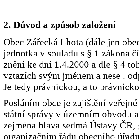
2. Důvod a způsob založení
Obec Zářecká Lhota (dále jen obe
jednotka v souladu s § 1 zákona č
znění ke dni 1.4.2000 a dle § 4 t
vztazích svým jménem a nese .
od
Je tedy právnickou, a to právnick
Posláním obce je zajištění veřejn
státní správy v územním obvodu a
zejména hlava sedmá Ústavy ČR, §
organizačním řádu obecního úřadu