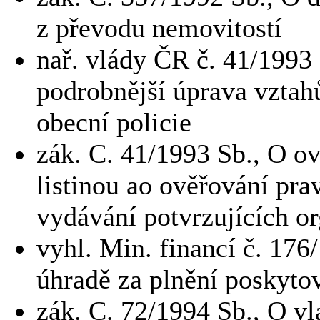
z převodu nemovitostí
nař.
vlády ČR č.
41/1993 
podrobnější úprava vztah
obecní policie
zák.
C.
41/1993 Sb., O ov
listinou ao ověřování pra
vydávání potvrzujících o
vyhl.
Min.
financí č.
176/
úhradě za plnění poskyto
zák.
C.
72/1994 Sb., O vl