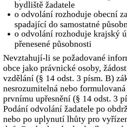
bydliště žadatele
o odvolání rozhoduje obecní zas
spadající do samostatné působn
o odvolání rozhoduje krajský úř
přenesené působnosti
Nevztahují-li se požadované info
obce jako právnické osoby, žádost 
vzdělání (§ 14 odst. 3 písm. B) zá
nesrozumitelná nebo formulovaná p
prvnímu upřesnění (§ 14 odst. 3 p
Podání odvolání žadatele po obdr
nebo po uplynutí lhůty pro vyřízen