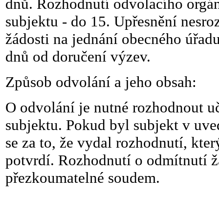
dnů.
Rozhodnutí odvolacího orgán
subjektu - do 15.
Upřesnění nesro
žádosti na jednání obecného úřadu 
dnů od doručení výzev.
Způsob odvolání a jeho obsah:
O odvolání je nutné rozhodnout u
subjektu.
Pokud byl subjekt v uv
se za to, že vydal rozhodnutí, kte
potvrdí.
Rozhodnutí o odmítnutí žá
přezkoumatelné soudem.