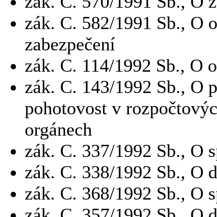
zák.
C.
570/1991 Sb., O 
zák.
C.
582/1991 Sb., O o
zabezpečení
zák.
C.
114/1992 Sb., O o
zák.
C.
143/1992 Sb., O p
pohotovost v rozpočtovýc
orgánech
zák.
C.
337/1992 Sb., O s
zák.
C.
338/1992 Sb., O d
zák.
C.
368/1992 Sb., O s
zák.
C.
357/1992 Sb., O d