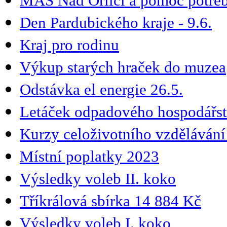
MAS Nad Orlicí a pomoc potř
Den Pardubického kraje - 9.6.
Kraj pro rodinu
Výkup starých hraček do muzea
Odstávka el energie 26.5.
Letáček odpadového hospodářst
Kurzy celoživotního vzdělávání 
Místní poplatky 2023
Výsledky voleb II. koko
Tříkrálová sbírka 14 884 Kč
Výsledky voleb I. koko