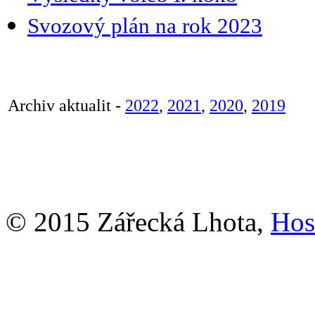
Svozový plán na rok 2023
Archiv aktualit -
202
2
,
2021
,
202
0
,
2019
© 2015 Zářecká Lhota,
Hos