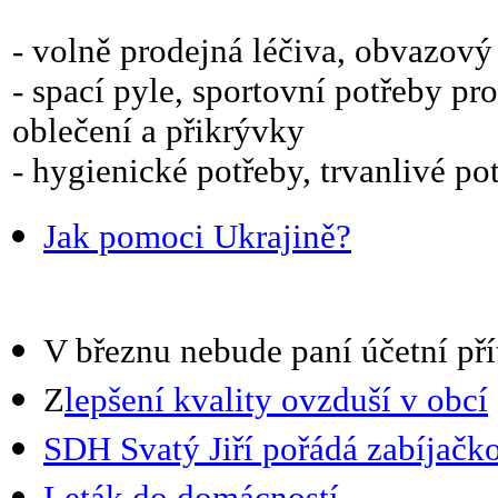
- volně prodejná léčiva, obvazový 
- spací pyle, sportovní potřeby p
oblečení a přikrývky
- hygienické potřeby, trvanlivé po
Jak pomoci Ukrajině?
V březnu nebude paní účetní př
Z
lepšení kvality ovzduší v obcí
SDH Svatý Jiří pořádá zabíjačk
Leták do domácností