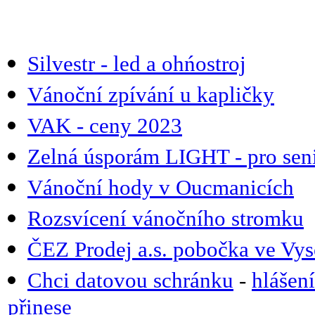
Silvestr - led a ohńostroj
Vánoční zpívání u kapličky
VAK - ceny 2023
Zelná úsporám LIGHT - pro seni
Vánoční hody v Oucmanicích
Rozsvícení vánočního stromku
ČEZ Prodej a.s. pobočka ve V
Chci datovou schránku
-
hlášení
přinese