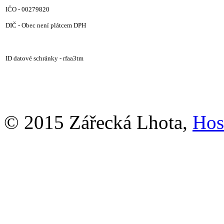
IČO -
00279820
DIČ -
Obec není plátcem DPH
ID datové schránky - rfaa3tm
© 2015 Zářecká Lhota,
Hos