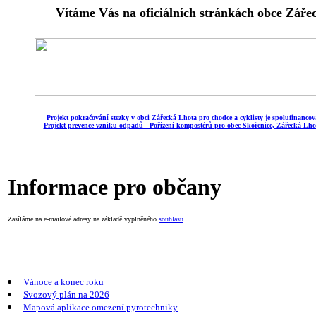
Vítáme Vás na oficiálních stránkách obce Záře
Projekt pokračování stezky v obci Zářecká Lhota pro chodce a cyklisty je spolufinanco
Projekt prevence vzniku odpadů - Pořízení kompostérů pro obec Skořenice, Zářecká Lhot
Informace pro občany
Zasíláme na e-mailové adresy na základě vyplněného
souhlasu
.
Vánoce a konec roku
Svozový plán na 2026
Mapová aplikace omezení pyrotechniky