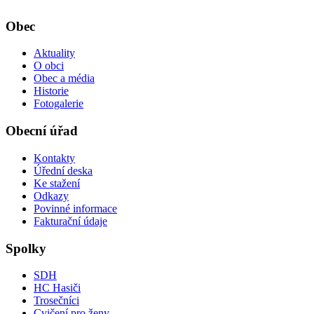
Obec
Aktuality
O obci
Obec a média
Historie
Fotogalerie
Obecní úřad
Kontakty
Úřední deska
Ke stažení
Odkazy
Povinné informace
Fakturační údaje
Spolky
SDH
HC Hasiči
Trosečníci
Cvičení pro ženy