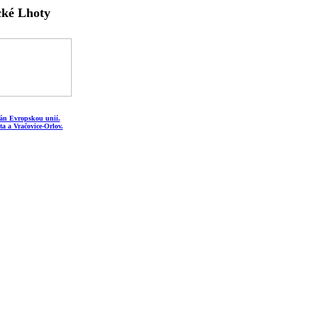
cké Lhoty
ván Evropskou unií.
a a Vračovice-Orlov.